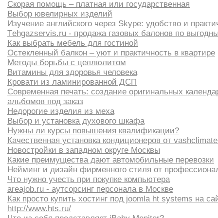
Скорая помощь – платная или государственная
Выбор ювелирных изделий
Изучение английского через Skype: удобство и практи
Тehgazservis.ru - продажа газовых балонов по выгод
Как выбрать мебель для гостиной
Остекленный балкон – уют и практичность в квартире
Методы борьбы с целлюлитом
Витамины для здоровья человека
Кровати из ламинированной ДСП
Современная печать: создание оригинальных календар
альбомов под заказ
Недорогие изделия из меха
Выбор и установка духового шкафа
Нужны ли курсы повышения квалификации?
Качественная установка кондиционеров от vashclimate
Новостройки в западном округе Москвы
Какие преимущества дают автомобильные перевозки
Нейминг и дизайн фирменного стиля от профессиона
Что нужно учесть при покупке компьютера
areajob.ru - аутсорсинг персонала в Москве
Как просто купить хостинг под joomla ht systems на са
http://www.hts.ru/