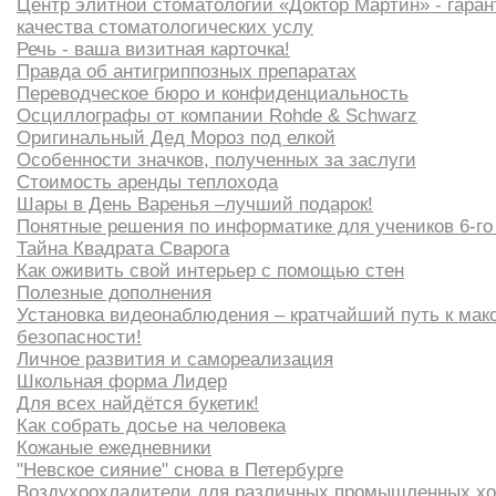
Центр элитной стоматологии «Доктор Мартин» - гаран
качества стоматологических услу
Речь - ваша визитная карточка!
Правда об антигриппозных препаратах
Переводческое бюро и конфиденциальность
Осциллографы от компании Rohde & Schwarz
Оригинальный Дед Мороз под елкой
Особенности значков, полученных за заслуги
Стоимость аренды теплохода
Шары в День Варенья –лучший подарок!
Понятные решения по информатике для учеников 6-го
Тайна Квадрата Сварога
Как оживить свой интерьер с помощью стен
Полезные дополнения
Установка видеонаблюдения – кратчайший путь к ма
безопасности!
Личное развития и самореализация
Школьная форма Лидер
Для всех найдётся букетик!
Как собрать досье на человека
Кожаные ежедневники
"Невское сияние" снова в Петербурге
Воздухоохладители для различных промышленных х