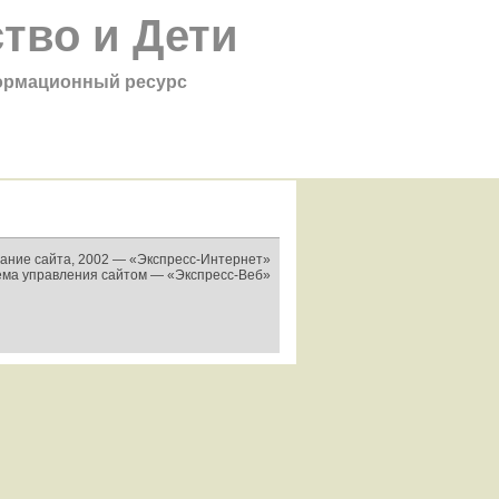
тво и Дети
рмационный ресурс
ание сайта, 2002 —
«Экспресс-Интернет»
ема управления сайтом —
«Экспресс-Веб»