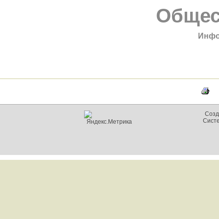
Общес
Инфо
Созд
Сист