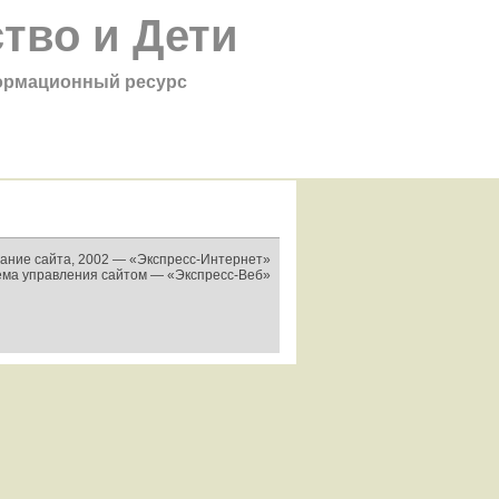
тво и Дети
рмационный ресурс
ание сайта, 2002 —
«Экспресс-Интернет»
ема управления сайтом —
«Экспресс-Веб»