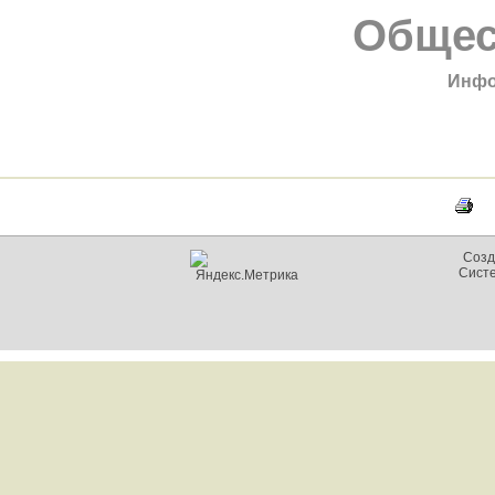
Общес
Инфо
Созд
Сист