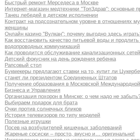
Быстрый ремонт Мерседеса в Москве
Интернет-магазин медтехники "ТопЗдрав": основные 
Танец лебедей в детском исполнении
Контракт на подсознательном уровне в отношениях м
женщины
Онлайн казино "Вулкан": почему выгодно здесь играть
Как восстановить качество питьевой воды и продлить
водопроводных коммуникаций
Как проводится обслуживание канализационных сете
Детский фокусник на день рождения ребенка
Рапсовый стол
Букмекеры предлагают ставки на то, купит ли Цукербе
станет ли президентом Соединенных Штатов
Получение образования в Московской Международно
Бизнеса и Управления
Организация похорон в Минске: о чем надо не забыть
Выбираем подарок для брата
Очки против солнечных бликов
История телевизоров по типу моделей
Полезные игрушки
Посев на возбудителей кишечных заболеваний
Жареные сосиски – просто, вкусно и… оригинально!