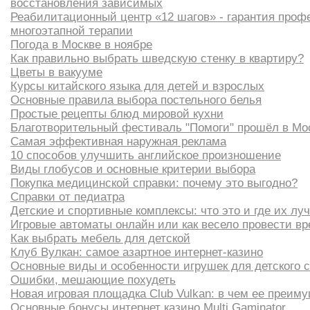
восстановления зависимых
Реабилитационный центр «12 шагов» - гарантия проф
многоэтапной терапии
Погода в Москве в ноябре
Как правильно выбрать шведскую стенку в квартиру?
Цветы в вакууме
Курсы китайского языка для детей и взрослых
Основные правила выбора постельного белья
Простые рецепты блюд мировой кухни
Благотворительный фестиваль "Помоги" прошёл в Мо
Самая эффективная наружная реклама
10 способов улучшить английское произношение
Виды глобусов и основные критерии выбора
Покупка медицинской справки: почему это выгодно?
Справки от педиатра
Детские и спортивные комплексы: что это и где их лу
Игровые автоматы онлайн или как весело провести в
Как выбрать мебель для детской
Клуб Вулкан: самое азартное интернет-казино
Основные виды и особенности игрушек для детского 
Ошибки, мешающие похудеть
Новая игровая площадка Club Vulkan: в чем ее преим
Основные бонусы интернет казино Multi Gaminator