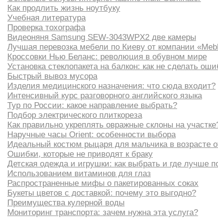
Как продлить жизнь ноутбуку
Учебная литература
Проверка тохографа
Видеоняня Samsung SEW-3043WPX2 две камеры
Лучшая перевозка мебели по Киеву от компании «Mebl
Кроссовки Нью Беланс: революция в обувном мире
Установка стеклопакета на балкон: как не сделать оши
Быстрый вывоз мусора
Изделия медицинского назначения: что сюда входит?
Интенсивный курс разговорного английского языка
Тур по России: какое направление выбрать?
Подбор электрического плиткореза
Как правильно укреплять овражные склоны на участке
Наручные часы Orient: особенности выбора
Идеальный костюм рыцаря для мальчика в возрасте от
Ошибки, которые не приводят к браку
Детская одежда и игрушки: как выбрать и где лучше п
Использованием витаминов для глаз
Распространенные мифы о пакетированных соках
Букеты цветов с доставкой: почему это выгодно?
Преимущества кулерной воды
Мониторинг транспорта: зачем нужна эта услуга?