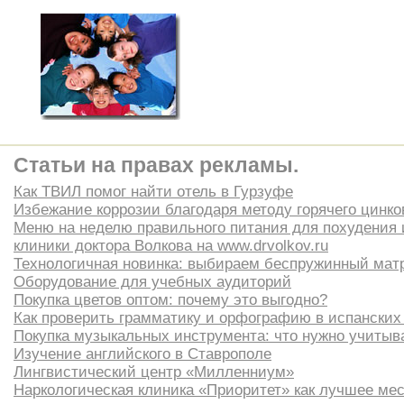
Статьи на правах рекламы.
Как ТВИЛ помог найти отель в Гурзуфе
Избежание коррозии благодаря методу горячего цинко
Меню на неделю правильного питания для похудения 
клиники доктора Волкова на www.drvolkov.ru
Технологичная новинка: выбираем беспружинный мат
Оборудование для учебных аудиторий
Покупка цветов оптом: почему это выгодно?
Как проверить грамматику и орфографию в испанских
Покупка музыкальных инструмента: что нужно учитыв
Изучение английского в Ставрополе
Лингвистический центр «Милленниум»
Наркологическая клиника «Приоритет» как лучшее ме