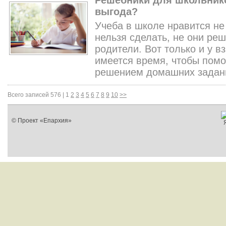
Решебники для школьнико
выгода?
Учеба в школе нравится не
нельзя сделать, не они реш
родители. Вот только и у в
имеется время, чтобы помо
решением домашних задан
Всего записей 576 |
1
2
3
4
5
6
7
8
9
10
>>
© Проект «Епархия»