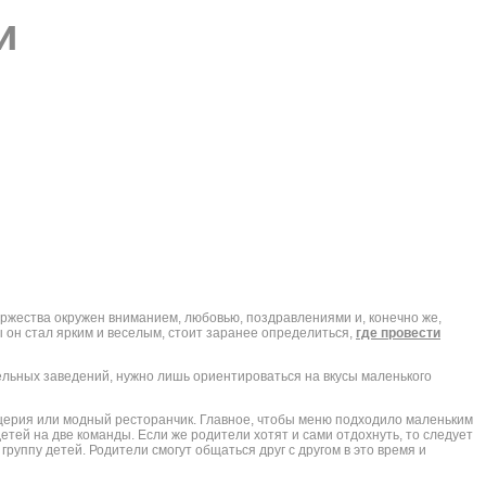
и
оржества окружен вниманием, любовью, поздравлениями и, конечно же,
ы он стал ярким и веселым, стоит заранее определиться,
где провести
ельных заведений, нужно лишь ориентироваться на вкусы маленького
ццерия или модный ресторанчик. Главное, чтобы меню подходило маленьким
тей на две команды. Если же родители хотят и сами отдохнуть, то следует
руппу детей. Родители смогут общаться друг с другом в это время и