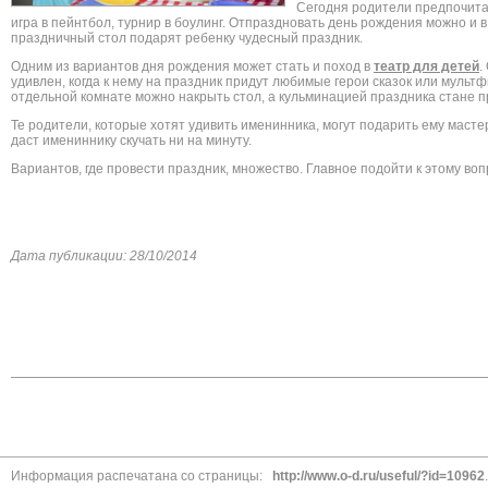
Сегодня родители предпочитаю
игра в пейнтбол, турнир в боулинг. Отпраздновать день рождения можно и 
праздничный стол подарят ребенку чудесный праздник.
Одним из вариантов дня рождения может стать и поход в
театр для детей
.
удивлен, когда к нему на праздник придут любимые герои сказок или мультф
отдельной комнате можно накрыть стол, а кульминацией праздника стане пр
Те родители, которые хотят удивить именинника, могут подарить ему маст
даст имениннику скучать ни на минуту.
Вариантов, где провести праздник, множество. Главное подойти к этому вопр
Дата публикации: 28/10/2014
Информация распечатана со страницы:
http://www.o-d.ru/useful/?id=10962