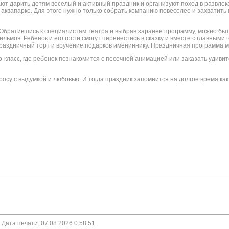
т дарить детям веселый и активный праздник и организуют поход в развлекат
в аквапарке. Для этого нужно только собрать компанию повеселее и захватит
 Обратившись к специалистам театра и выбрав заранее программу, можно быт
ильмов. Ребенок и его гости смогут перенестись в сказку и вместе с главны
аздничный торт и вручение подарков имениннику. Праздничная программа мож
ер-класс, где ребенок познакомится с песочной анимацией или заказать удив
осу с выдумкой и любовью. И тогда праздник запомнится на долгое время как р
. Дата печати: 07.08.2026 0:58:51