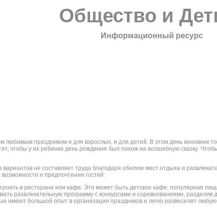
Общество и Дет
Информационный ресурс
 любимым праздником и для взрослых, и для детей. В этом день виновник т
тят, чтобы у их ребенка день рождения был похож на волшебную сказку. Чтоб
 вариантов не составляет труда благодаря обилию мест отдыха и развлекат
 возможности и предпочтения гостей.
троить в ресторане или кафе. Это может быть детское кафе, популярная пи
ать развлекательную программу с конкурсами и соревнованиями, разделив де
ые имеют большой опыт в организации праздников и легко развеселят любую г