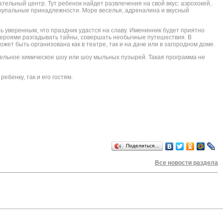
ельный центр. Тут ребенок найдет развлечения на свой вкус: аэрохокей,
ь купальные принадлежности. Море веселья, адреналина и вкусный
ь уверенным, что праздник удастся на славу. Именинник будет приятно
ми героями разгадывать тайны, совершать необычные путешествия. В
ет быть организована как в театре, так и на даче или в загородном доме.
ительное химическое шоу или шоу мыльных пузырей. Такая программа не
ебенку, так и его гостям.
Поделиться…
Все новости раздела