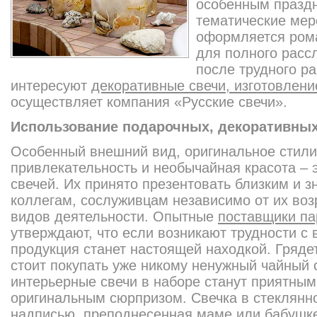
особенным праздн
тематические мер
оформляется рома
для полного расс
после трудного ра
интересуют
декоративные свечи, изготовлени
осуществляет компания «Русские свечи».
Использование подарочных, декоративных
Особенный внешний вид, оригинальное стил
привлекательность и необычайная красота – 
свечей. Их принято презентовать близким и 
коллегам, сослуживцам независимо от их возр
видов деятельности. Опытные
поставщики п
утверждают, что если возникают трудности с 
продукция станет настоящей находкой. Гряде
стоит покупать уже никому ненужный чайный 
интерьерные свечи в наборе станут приятным
оригинальным сюрпризом. Свечка в стеклянн
надписью, преподнесенная маме или бабушке