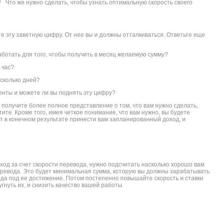
Что же нужно сделать, чтобы узнать оптимальную скорость своего
 эту заветную цифру. От нее вы и должны отталкиваться. Ответьте еще
аботать для того, чтобы получить в месяц желаемую сумму?
 час?
 сколько дней?
енты и можете ли вы поднять эту цифру?
 получите более полное представление о том, что вам нужно сделать,
тите. Кроме того, имея четкое понимание, что вам нужно, вы будете
ут в конечном результате принести вам запланированный доход, и
ход за счет скорости перевода, нужно подсчитать насколько хорошо вам
перевода. Это будет минимальная сумма, которую вы должны зарабатывать
да под ее достижение. Потом постепенно повышайте скорость и ставки
гнуть их, и снизить качество вашей работы.