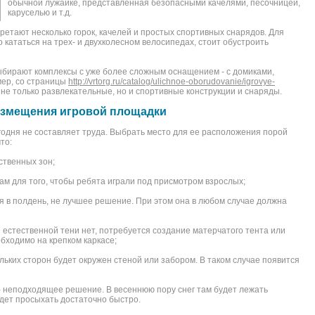
обычной лужайке, представленная безопасными качелями, песочницей,
каруселью и т.д.
ретают несколько горок, качелей и простых спортивных снарядов. Для
 кататься на трех- и двухколесном велосипедах, стоит обустроить
выбирают комплексы с уже более сложным оснащением - с домиками,
мер, со страницы
http://vrtorg.ru/catalog/ulichnoe-oborudovanie/igrovye-
 не только развлекательные, но и спортивные конструкции и снаряды.
азмещения игровой площадки
годня не составляет труда. Выбрать место для ее расположения порой
то:
ственных зон;
ам для того, чтобы ребята играли под присмотром взрослых;
я в полдень, не лучшее решение. При этом она в любом случае должна
и естественной тени нет, потребуется создание матерчатого тента или
бходимо на крепком каркасе;
ольких сторон будет окружен стеной или забором. В таком случае появится
- неподходящее решение. В весеннюю пору снег там будет лежать
удет просыхать достаточно быстро.