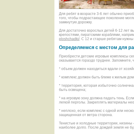
Для ребят в возрасте 3-6 лет обычно приоб
того, чтобы подрастающее поколение могло
замкнутую дорожку.
Для достаточно взрослых детей 6-12 лет 
крепостями, пиратскими кораблями, напри
ploshchadki/
. С 12 и старше ребятам нужны
Определяемся с местом для р
Приобрести детские игровые комплексы се
оказывается гораздо труднее. Запомните, ч
* объем должен находиться вдали от хозяй
* комплекс должен быть ближе к жилым дом
* территория, которая избыточно солнечна
быть освещена;
* на игровую зону должна падать тень. Есл
легкой перголы. Закреплять материалы нео
* неплохо, если комплекс с одной или неск
защищенная от ветра сторона.
Тенистые и холодные территории, низины 
наиболее долго. После дождей земля не б