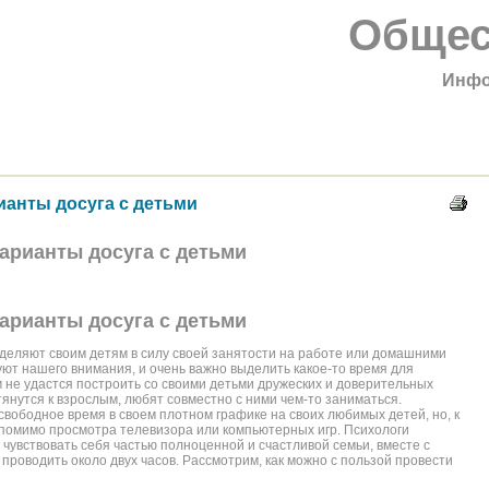
Общес
Инфо
анты досуга с детьми
арианты досуга с детьми
арианты досуга с детьми
деляют своим детям в силу своей занятости на работе или домашними
уют нашего внимания, и очень важно выделить какое-то время для
 не удастся построить со своими детьми дружеских и доверительных
тянутся к взрослым, любят совместно с ними чем-то заниматься.
вободное время в своем плотном графике на своих любимых детей, но, к
 помимо просмотра телевизора или компьютерных игр. Психологи
и чувствовать себя частью полноценной и счастливой семьи, вместе с
роводить около двух часов. Рассмотрим, как можно с пользой провести