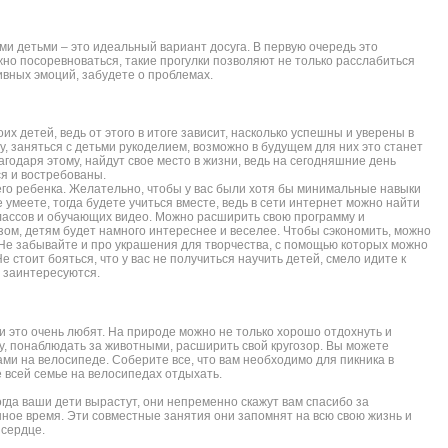
ми детьми – это идеальный вариант досуга. В первую очередь это
жно посоревноваться, такие прогулки позволяют не только расслабиться
ивных эмоций, забудете о проблемах.
их детей, ведь от этого в итоге зависит, насколько успешны и уверены в
у, заняться с детьми рукоделием, возможно в будущем для них это станет
годаря этому, найдут свое место в жизни, ведь на сегодняшние день
я и востребованы.
его ребенка. Желательно, чтобы у вас были хотя бы минимальные навыки
е умеете, тогда будете учиться вместе, ведь в сети интернет можно найти
ассов и обучающих видео. Можно расширить свою программу и
азом, детям будет намного интереснее и веселее. Чтобы сэкономить, можно
 Не забывайте и про украшения для творчества, с помощью которых можно
 стоит бояться, что у вас не получиться научить детей, смело идите к
и заинтересуются.
ни это очень любят. На природе можно не только хорошо отдохнуть и
у, понаблюдать за животными, расширить свой кругозор. Вы можете
ами на велосипеде. Соберите все, что вам необходимо для пикника в
е всей семье на велосипедах отдыхать.
огда ваши дети вырастут, они непременно скажут вам спасибо за
нное время. Эти совместные занятия они запомнят на всю свою жизнь и
 сердце.