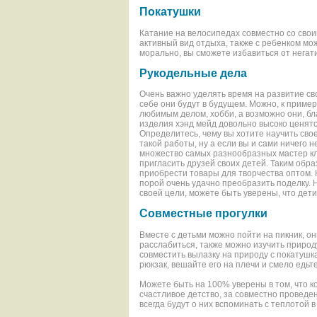
Покатушки
Катание на велосипедах совместно со свои
активный вид отдыха, также с ребенком мо
морально, вы сможете избавиться от негат
Рукодельные дела
Очень важно уделять время на развитие сво
себе они будут в будущем. Можно, к пример
любимым делом, хобби, а возможно они, бла
изделия хэнд мейд довольно высоко ценятс
Определитесь, чему вы хотите научить сво
такой работы, ну а если вы и сами ничего н
множество самых разнообразных мастер кл
пригласить друзей своих детей. Таким обр
приобрести товары для творчества оптом.
порой очень удачно преобразить поделку. Не
своей цели, можете быть уверены, что дет
Совместные прогулки
Вместе с детьми можно пойти на пикник, о
расслабиться, также можно изучить природ
совместить вылазку на природу с покатушк
рюкзак, вешайте его на плечи и смело едьт
Можете быть на 100% уверены в том, что к
счастливое детство, за совместно проведе
всегда будут о них вспоминать с теплотой в