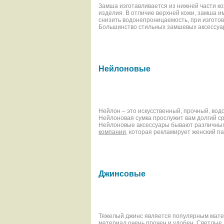
Замша изготавливается из нижней части ко
изделия. В отличие верхней кожи, замша и
снизить водонепроницаемость, при изгото
Большинство стильных замшевых аксессуа
Нейлоновые
Нейлон – это искусственный, прочный, во
Нейлоновая сумка прослужит вам долгий ср
Нейлоновые аксессуары бывают различных 
компании
, которая рекламирует женский п
Джинсовые
Тяжелый джинс является популярным матер
материал очень прочен и удобен. Светлые