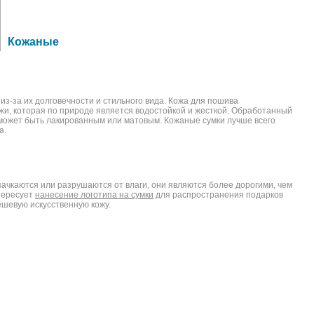
Кожаные
з-за их долговечности и стильного вида. Кожа для пошива
ожи, которая по природе является водостойкой и жесткой. Обработанный
 может быть лакированным или матовым. Кожаные сумки лучше всего
а.
 пачкаются или разрушаются от влаги, они являются более дорогими, чем
нтересует
нанесение логотипа на сумки
для распространения подарков
ешевую искусственную кожу.