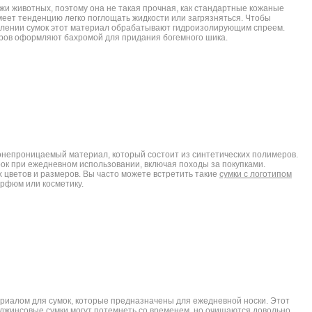
жи животных, поэтому она не такая прочная, как стандартные кожаные
меет тенденцию легко поглощать жидкости или загрязняться. Чтобы
влении сумок этот материал обрабатывают гидроизолирующим спреем.
ров оформляют бахромой для придания богемного шика.
донепроницаемый материал, который состоит из синтетических полимеров.
ок при ежедневном использовании, включая походы за покупками.
цветов и размеров. Вы часто можете встретить такие
сумки с логотипом
арфюм или косметику.
иалом для сумок, которые предназначены для ежедневной носки. Этот
 джинсовые сумки могут потемнеть со временем, но очищаются довольно