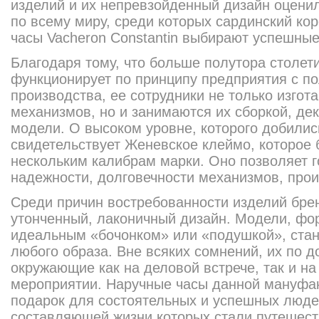
изделий и их непревзойденный дизайн оцени
по всему миру, среди которых сардинский ко
часы Vacheron Constantin выбирают успешные
Благодаря тому, что больше полутора столет
функционирует по принципу предприятия с п
производства, ее сотрудники не только изго
механизмов, но и занимаются их сборкой, д
модели. О высоком уровне, которого добилис
свидетельствует Женевское клеймо, которое
нескольким калибрам марки. Оно позволяет г
надежности, долговечности механизмов, про
Среди причин востребованности изделий брен
утонченный, лаконичный дизайн. Модели, фо
идеальным «бочонком» или «подушкой», ста
любого образа. Вне всяких сомнений, их по д
окружающие как на деловой встрече, так и н
мероприятии. Наручные часы данной мануфа
подарок для состоятельных и успешных люд
составляющей жизни которых стали путешест