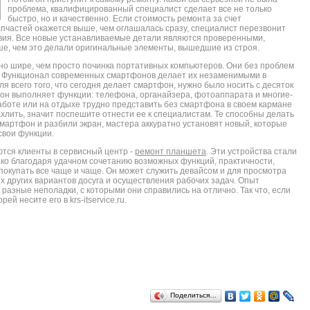
проблема, квалифицированный специалист сделает все не только
быстро, но и качественно. Если стоимость ремонта за счет
частей окажется выше, чем оглашалась сразу, специалист перезвонит
ловия. Все новые устанавливаемые детали являются проверенными,
ше, чем это делали оригинальные элементы, вышедшие из строя.
но шире, чем просто починка портативных компьютеров. Они без проблем
. Функционал современных смартфонов делает их незаменимыми в
я всего того, что сегодня делает смартфон, нужно было носить с десяток
н выполняет функции: телефона, органайзера, фотоаппарата и многие-
работе или на отдыхе трудно представить без смартфона в своем кармане
ахлить, значит поспешите отнести ее к специалистам. Те способны делать
мартфон и разбили экран, мастера аккуратно установят новый, которые
свои функции.
ются клиенты в сервисный центр -
ремонт планшета
. Эти устройства стали
ко благодаря удачном сочетанию возможных функций, практичности,
 покупать все чаще и чаще. Он может служить девайсом и для просмотра
ых других вариантов досуга и осуществления рабочих задач. Опыт
разные неполадки, с которыми они справились на отлично. Так что, если
ей несите его в krs-itservice.ru.
Поделиться…