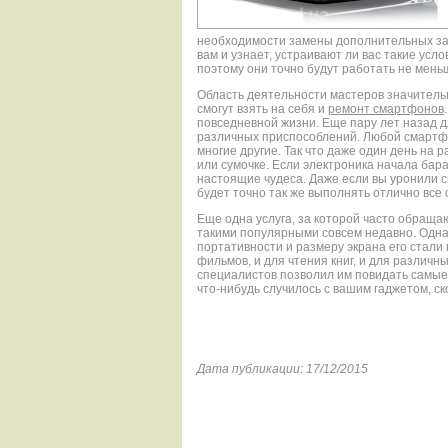
необходимости замены дополнительных зап
вам и узнает, устраивают ли вас такие ус
поэтому они точно будут работать не мень
Область деятельности мастеров значитель
смогут взять на себя и
ремонт смартфонов
повседневной жизни. Еще пару лет назад дл
различных приспособлений. Любой смартфо
многие другие. Так что даже один день на 
или сумочке. Если электроника начала бар
настоящие чудеса. Даже если вы уронили с
будет точно так же выполнять отлично все 
Еще одна услуга, за которой часто обраща
такими популярными совсем недавно. Одна
портативности и размеру экрана его стали
фильмов, и для чтения книг, и для различн
специалистов позволил им повидать самые 
что-нибудь случилось с вашим гаджетом, скор
Дата публикации: 17/12/2015