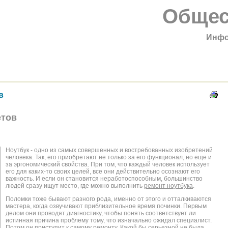
Общес
Инфо
в
етов
Ноутбук - одно из самых совершенных и востребованных изобретений
человека. Так, его приобретают не только за его функционал, но еще и
за эргономический свойства. При том, что каждый человек использует
его для каких-то своих целей, все они действительно осознают его
важность. И если он становится неработоспособным, большинство
людей сразу ищут место, где можно выполнить
ремонт ноутбука
.
Поломки тоже бывают разного рода, именно от этого и отталкиваются
мастера, когда озвучивают приблизительное время починки. Первым
делом они проводят диагностику, чтобы понять соответствует ли
истинная причина проблему тому, что изначально ожидал специалист.
Потом он приступит к самому ремонту. Какой бы серьезной не была