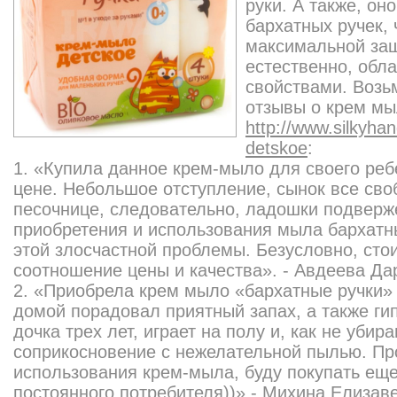
руки. А также, он
бархатных ручек, 
максимальной защ
естественно, обл
свойствами. Возь
отзывы о крем мы
http://www.silkyha
detskoe
:
1. «Купила данное крем-мыло для своего реб
цене. Небольшое отступление, сынок все сво
песочнице, следовательно, ладошки подверже
приобретения и использования мыла бархатн
этой злосчастной проблемы. Безусловно, сто
соотношение цены и качества». - Авдеева Дар
2. «Приобрела крем мыло «бархатные ручки» 
домой порадовал приятный запах, а также ги
дочка трех лет, играет на полу и, как не уби
соприкосновение с нежелательной пылью. Пр
использования крем-мыла, буду покупать еще
постоянного потребителя))» - Михина Елизавет