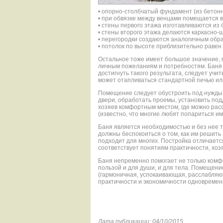
• опорно-столбчатый фундамент (из бетонн
• при обвязке между венцами помещается в
• стены первого этажа изготавливаются из 
• стены второго этажа делаются каркасно-
• перегородки создаются аналогичным обр
• потолок по высоте приблизительно равен 
Остальное тоже имеет большое значение, 
личным пожеланиям и потребностям. Баня д
достигнуть такого результата, следует учи
может отапливаться стандартной печью или
Помещение следует обустроить под нужды 
двери, обработать проемы, установить под
хозяев комфортным местом, где можно рас
(известно, что многие любят попариться и
Баня является необходимостью и без нее 
должны беспокоиться о том, как им решить
подходит для многих. Постройка отличаетс
соответствует понятиям практичности, хоз
Баня непременно помогает не только комфо
пользой и для души, и для тела. Помещен
(гармоничная, успокаивающая, расслабляющ
практичности и экономичности одновремен
Дата публикации: 04/10/2015