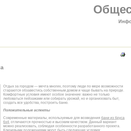
Общес
Инфо
са
Отдых за городом — мечта многих, поэтому люди по мере возможности
стараются обзавестись собственным домом и чаще бывать на природе.
Комфортные условия имеют особое значение: важно не только
любоваться пейзажами или собирать урожай, но и организовать быт,
создать все удобства, построить баню.
Положительные аспекты
Современные материалы, используемые для возведения
бани из бруса
6х4
, отличаются прочностью и высоким качеством. Данный вариант
можно реализовать, соблюдая особенности разработанного проекта.
Ключевыми положениями могут быть следующие условия: