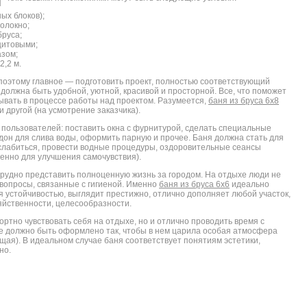
ых блоков);
олокно;
бруса;
щитовыми;
азом;
2,2 м.
поэтому главное — подготовить проект, полностью соответствующий
олжна быть удобной, уютной, красивой и просторной. Все, что поможет
тывать в процессе работы над проектом. Разумеется,
баня из бруса 6х8
 другой (на усмотрение заказчика).
пользователей: поставить окна с фурнитурой, сделать специальные
дон для слива воды, оформить парную и прочее. Баня должна стать для
слабиться, провести водные процедуры, оздоровительные сеансы
менно для улучшения самочувствия).
трудно представить полноценную жизнь за городом. На отдыхе люди не
 вопросы, связанные с гигиеной. Именно
баня из бруса 6х6
идеально
я устойчивостью, выглядит престижно, отлично дополняет любой участок,
яйственности, целесообразности.
ртно чувствовать себя на отдыхе, но и отлично проводить время с
ие должно быть оформлено так, чтобы в нем царила особая атмосфера
ая). В идеальном случае баня соответствует понятиям эстетики,
но.