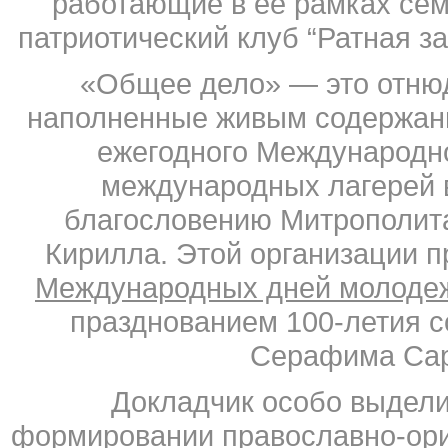
работающие в ее рамках сем
патриотический клуб “Ратная з
«Общее дело» — это отнюд
наполненные живым содержани
ежегодного Международно
международных лагерей 
благословению Митрополита
Кирилла. Этой организации 
Международных дней молодеж
празднованием 100-летия с
Серафима Сар
Докладчик особо выдели
формировании православно-ори