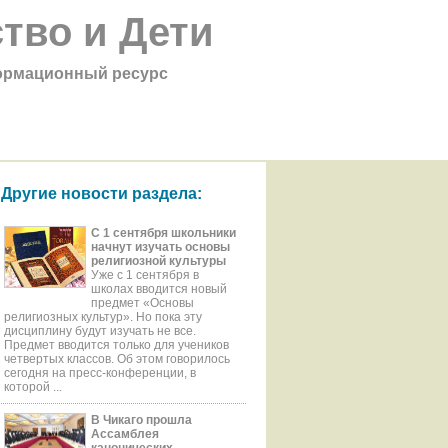
тво и Дети
рмационный ресурс
Другие новости раздела:
С 1 сентября школьники
начнут изучать основы
религиозной культуры
Уже с 1 сентября в
школах вводится новый
предмет «Основы
религиозных культур». Но пока эту
дисциплину будут изучать не все.
Предмет вводится только для учеников
четвертых классов. Об этом говорилось
сегодня на пресс-конференции, в
которой ...
В Чикаго прошла
Ассамблея
канонических