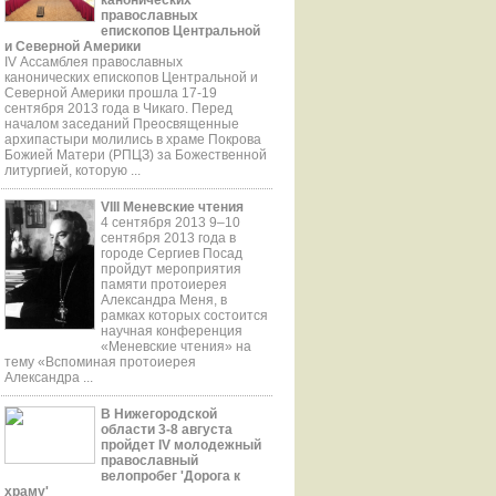
православных
епископов Центральной
и Северной Америки
IV Ассамблея православных
канонических епископов Центральной и
Северной Америки прошла 17-19
сентября 2013 года в Чикаго. Перед
началом заседаний Преосвященные
aрхипастыри молились в храме Покрова
Божией Матери (РПЦЗ) за Божественной
литургией, которую ...
VIII Меневские чтения
4 сентября 2013 9–10
сентября 2013 года в
городе Сергиев Посад
пройдут мероприятия
памяти протоиерея
Александра Меня, в
рамках которых состоится
научная конференция
«Меневские чтения» на
тему «Вспоминая протоиерея
Александра ...
В Нижегородской
области 3-8 августа
пройдет IV молодежный
православный
велопробег 'Дорога к
храму'