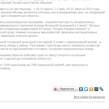
 туризма Татарстана Сергея Иванова.
ыты на три периода - с 29-31 марта, 1-3 мая, 29-31 августа 2013 года.
о вокзала Москвы вечером в пятницу или в праздничные дни, на следующий
е дня отправляться обратно.
ена разнообразная программа - разработано шесть экскурсионных
 официального принятия ислама Волжской Булгарией в X веке)", "Казань-
жск (памятник православия XVI века), "Казань-Раифа-Свияжск" и
, в которую, помимо основных мероприятий, включены интерактивные
аквапарка и многое другое.
ной татарской культурой и историей, а также с национальной кухней - в
ены обеды и ужины. Пассажиры турпоезда смогут побывать на мастер-
 платок по-мусульмански и готовить татарские национальные блюда.
лением обратно в Москву туристы смогут погулять по Казани
ра" и другие достопримечательности.
т 7300 (школьник) до 7900 (взрослый) рублей, для школьных и
еловека.
Поделиться…
Все новости раздела