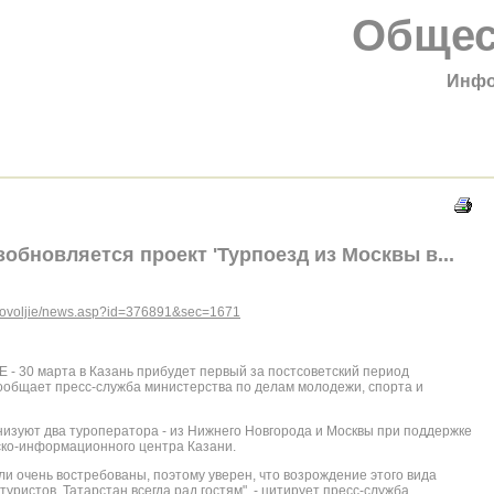
Общес
Инфо
обновляется проект 'Турпоезд из Москвы в...
u/Povoljie/news.asp?id=376891&sec=1671
 30 марта в Казань прибудет первый за постсоветский период
сообщает пресс-служба министерства по делам молодежи, спорта и
анизуют два туроператора - из Нижнего Новгорода и Москвы при поддержке
ско-информационного центра Казани.
ли очень востребованы, поэтому уверен, что возрождение этого вида
уристов. Татарстан всегда рад гостям", - цитирует пресс-служба