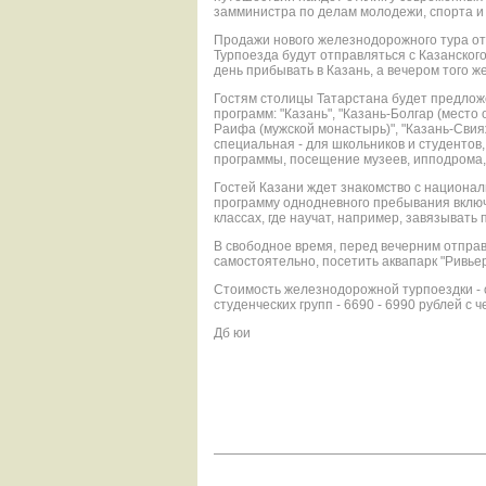
замминистра по делам молодежи, спорта и
Продажи нового железнодорожного тура откр
Турпоезда будут отправляться с Казанског
день прибывать в Казань, а вечером того ж
Гостям столицы Татарстана будет предлож
программ: "Казань", "Казань-Болгар (место
Раифа (мужской монастырь)", "Казань-Свия
специальная - для школьников и студентов
программы, посещение музеев, ипподрома, 
Гостей Казани ждет знакомство с националь
программу однодневного пребывания включ
классах, где научат, например, завязывать
В свободное время, перед вечерним отправ
самостоятельно, посетить аквапарк "Ривье
Стоимость железнодорожной турпоездки - о
студенческих групп - 6690 - 6990 рублей с ч
Дб юи