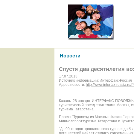
Новости
Спустя два десятилетия воз
17.07.2013
Источник информации:
Интерфакс-Россия
Адрес новости:
http://www.interfax-russia.r
Казань. 28 января. ИНТЕРФАКС-ПОВОЛЖЬЕ -
туристический поезд с жителями Москвы, 
туризма Татарстана.
Проект "Турпоезд из Москвы в Казань" орг
Минмолспорттуризма Татарстана и Турист
"До 90-х годов прошлого века турпоезда бы
путешествий найдет отклик у современных т