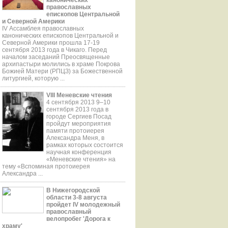
православных
епископов Центральной
и Северной Америки
IV Ассамблея православных
канонических епископов Центральной и
Северной Америки прошла 17-19
сентября 2013 года в Чикаго. Перед
началом заседаний Преосвященные
aрхипастыри молились в храме Покрова
Божией Матери (РПЦЗ) за Божественной
литургией, которую ...
VIII Меневские чтения
4 сентября 2013 9–10
сентября 2013 года в
городе Сергиев Посад
пройдут мероприятия
памяти протоиерея
Александра Меня, в
рамках которых состоится
научная конференция
«Меневские чтения» на
тему «Вспоминая протоиерея
Александра ...
В Нижегородской
области 3-8 августа
пройдет IV молодежный
православный
велопробег 'Дорога к
храму'