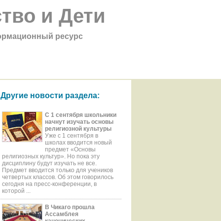
тво и Дети
рмационный ресурс
Другие новости раздела:
С 1 сентября школьники
начнут изучать основы
религиозной культуры
Уже с 1 сентября в
школах вводится новый
предмет «Основы
религиозных культур». Но пока эту
дисциплину будут изучать не все.
Предмет вводится только для учеников
четвертых классов. Об этом говорилось
сегодня на пресс-конференции, в
которой ...
В Чикаго прошла
Ассамблея
канонических