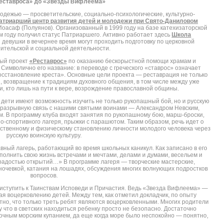
еставроса» до «Звезды Вифлеема»
одежью — просветительские, социально-психологические, культурно-
атриарший центр развития детей и молодежи при Свято-Даниловом
 Иоасаф (Полуянов). Организованный в 1999 году на базе катехизаторской
 году получил статус Патриаршего. Активно работает здесь
Школа
и девушки в вечернее время могут проходить подготовку по церковной
ительской и социальной деятельности.
ный проект
«Реставрос»
по оказанию бескорыстной помощи храмам и
Символично его название: в переводе с греческого «ставрос» означает
восстановление креста». Основные цели проекта — реставрация не только
, возвращение к традициям духовного общения, в том числе между уже
, кто лишь на пути к вере, возрождение православной общины.
дети имеют возможность изучить не только рукопашный бой, но и русскую
неразрывную связь с нашими святыми воинами — Александром Невским,
 В программу клуба входят занятия по рукопашному бою, марш-броски,
-спортивного лагеря, прыжки с парашютом. Таким образом, речь идет о
вственному и физическому становлению личности молодого человека через
русскую воинскую культуру.
ный лагерь, работающий во время школьных каникул. Как записано в его
аполнить свою жизнь встречами и мечтами, делами и думами, весельем и
радостью открытий…» В программе лагеря — творческие мастерские,
ночевкой, катания на лошадях, обсуждения многих волнующих подростков
вопросов.
риступить к Таинствам Исповеди и Причастия. Ведь «Звезда Вифлеема» —
ая воцерковлению детей. Между тем, как отметил докладчик, по опыту
тно, что только треть ребят являются воцерковленными. Многих родители
 что в светских находиться ребенку просто не безопасно. Достаточно
очным морским купанием, да еще когда море было неспокойно — понятно,