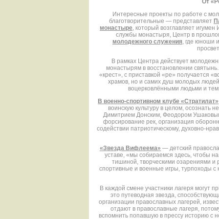
От «Р
Интересные проекты по работе с мол
благотворительные — представляет
П
монастыре
, который возглавляет игумен
службы монастыря, Центр в прошлом
молодежного служения
, где юноши 
просвет
В рамках Центра действует молодеж
монастырям в восстановлении святынь. 
«крест», с приставкой «ре» получается «
храмов, но и самих душ молодых людей
воцерковлёнными людьми и теми
В военно-спортивном клубе «Стратилат»
воинскую культуру в целом, осознать 
Димитрием Донским, Феодором Ушаковым.
форсирование рек, организация оборонно
содействии патриотическому, духовно-нра
«Звезда Вифлеема»
— детский православ
уставе, «мы собираемся здесь, чтобы н
тишиной, творческими озарениями и 
спортивные и военные игры, турпоходы с 
В каждой смене участники лагеря могут п
это путеводная звезда, способствующ
организации православных лагерей, извес
отдают в православные лагеря, потому
вспомнить попавшую в прессу историю с н