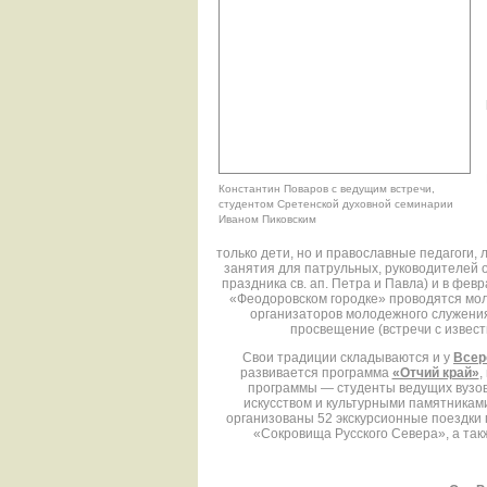
Константин Поваров с ведущим встречи,
студентом Сретенской духовной семинарии
Иваном Пиковским
только дети, но и православные педагоги,
занятия для патрульных, руководителей о
праздника св. ап. Петра и Павла) и в фе
«Феодоровском городке» проводятся мол
организаторов молодежного служени
просвещение (встречи с извес
Свои традиции складываются и у
Всер
развивается программа
«Отчий край»
,
программы — студенты ведущих вузов 
искусством и культурными памятниками
организованы 52 экскурсионные поездки
«Сокровища Русского Севера», а такж