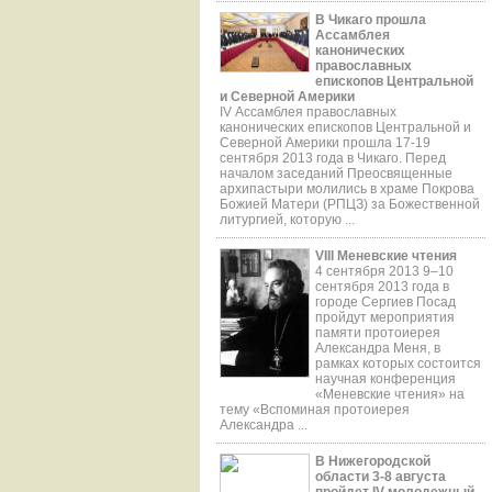
В Чикаго прошла
Ассамблея
канонических
православных
епископов Центральной
и Северной Америки
IV Ассамблея православных
канонических епископов Центральной и
Северной Америки прошла 17-19
сентября 2013 года в Чикаго. Перед
началом заседаний Преосвященные
aрхипастыри молились в храме Покрова
Божией Матери (РПЦЗ) за Божественной
литургией, которую ...
VIII Меневские чтения
4 сентября 2013 9–10
сентября 2013 года в
городе Сергиев Посад
пройдут мероприятия
памяти протоиерея
Александра Меня, в
рамках которых состоится
научная конференция
«Меневские чтения» на
тему «Вспоминая протоиерея
Александра ...
В Нижегородской
области 3-8 августа
пройдет IV молодежный