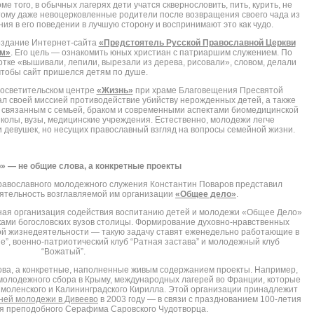
ме того, в обычных лагерях дети учатся сквернословить, пить, курить, не
этому даже невоцерковленные родители после возвращения своего чада из
ия в его поведении в лучшую сторону и воспринимают это как чудо.
оздание Интернет-сайта
«Предстоятель Русской Православной Церкви
ям»
. Его цель — ознакомить юных христиан с патриаршим служением. По
отке «вышивали, лепили, вырезали из дерева, рисовали», словом, делали
 чтобы сайт пришелся детям по душе.
росветительском центре
«Жизнь»
при храме Благовещения Пресвятой
ал своей миссией противодействие убийству нерожденных детей, а также
связанным с семьей, браком и современными аспектами биомедицинской
колы, вузы, медицинские учреждения. Естественно, молодежи легче
 и девушек, но несущих православный взгляд на вопросы семейной жизни.
» — не общие слова, а конкретные проекты
равославного молодежного служения Константин Поваров представил
ятельность возглавляемой им организации
«Общее дело»
.
ая организация содействия воспитанию детей и молодежи «Общее Дело»
ками богословских вузов столицы. Формирование духовно-нравственных
ной жизнедеятельности — такую задачу ставят еженедельно работающие в
е”, военно-патриотический клуб “Ратная застава” и молодежный клуб
“Вожатый”.
ва, а конкретные, наполненные живым содержанием проекты. Например,
молодежного сбора в Крыму, международных лагерей во Франции, которые
оленского и Калининградского Кирилла. Этой организации принадлежит
ей молодежи в Дивеево
в 2003 году — в связи с празднованием 100-летия
я преподобного Серафима Саровского Чудотворца.