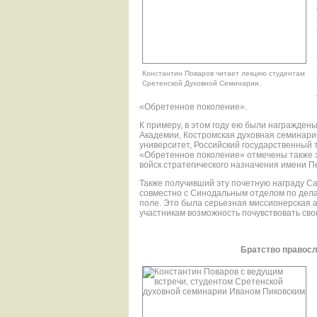
Константин Поваров читает лекцию студентам
Сретенской Духовной Семинарии.
«Обретенное поколение».
К примеру, в этом году ею были награжде
Академии, Костромская духовная семинари
университет, Российский государственный 
«Обретенное поколение» отмечены также з
войск стратегического назначения имени П
Также получивший эту почетную награду С
совместно с Синодальным отделом по дел
поле. Это была серьезная миссионерская ак
участникам возможность почувствовать сво
Братство правос