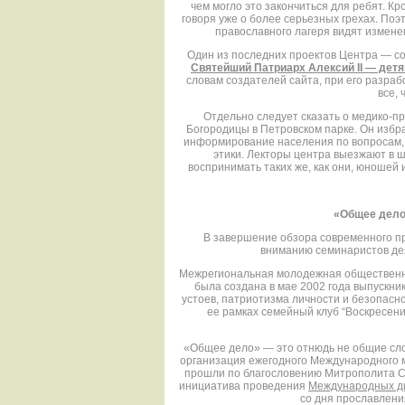
чем могло это закончиться для ребят. Кро
говоря уже о более серьезных грехах. По
православного лагеря видят изменен
Один из последних проектов Центра — с
Святейший Патриарх Алексий II — дет
словам создателей сайта, при его разраб
все,
Отдельно следует сказать о медико-п
Богородицы в Петровском парке. Он избр
информирование населения по вопросам, 
этики. Лекторы центра выезжают в ш
воспринимать таких же, как они, юношей
«Общее дело
В завершение обзора современного п
вниманию семинаристов де
Межрегиональная молодежная общественн
была создана в мае 2002 года выпускни
устоев, патриотизма личности и безопас
ее рамках семейный клуб “Воскресени
«Общее дело» — это отнюдь не общие сло
организация ежегодного Международного 
прошли по благословению Митрополита См
инициатива проведения
Международных дн
со дня прославлени