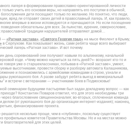
авного лагеря в формировании православно-ориентированной личности
только учить его основам веры, но направлять его поступки в обычной,
богослужения дети посещают только по желанию. Но понятно, что люди,
ии, вряд ли отправят своих детей в православный лагерь. И, как правило,
 многие впервые в жизни исповедуются и причащаются. Но если посещение
поведения обязательны для всех. За пьянство, курение, сквернословие,
к православной традиции нарушителей отправляют домой…
ей —
«Ратная застава»
,
«Святого Георгия град»
на мысе Фиолент в Крыму,
»
в Серпухове. Как показывает жизнь, сами ребята чаще всего выбирают
ческий лагерь «Ратная застава». И вот почему.
один день соревнований они получают навыки по альпинизму, начальной
ерховой езде. «Чему можно научиться за пять дней?»- возразит кто-то и
е говоря уже о старшеклассниках, побывав в «Ратной заставе», умеют,
зуемые высотниками, провести сборку и разборку автомата Калашникова,
ряжение и познакомились с армейскими командами в строю, узнали и
ары рукопашного боя. А разве забудут ребята выезд в мемориал
ьный
ы” и встречи с ветеранами — участниками боев в Подмосковье!
вной семинарии будущими пастырями был задан докладчику вопрос — как
приходе? Константин Поваров ответил, что для этого необходимы три
е через благословение священноначалия; во-вторых, сплоченная команда
делом (от рукопашного боя до организации интернет-издания); наконец,
третьих, финансирование проекта.
 решается несколько проще, чем в «глубинке», поскольку существует
из профильных комитетов Правительства Москвы. Но и на местах можно
ти благотворителей для этих целей.