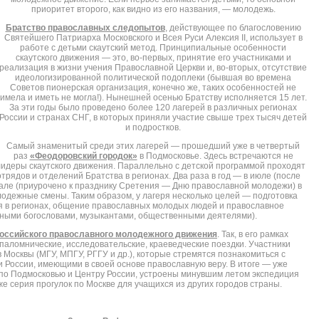
приоритет второго, как видно из его названия, — молодежь.
Братство православных следопытов
, действующее по благословению
Святейшего Патриарха Московского и Всея Руси Алексия II, использует в
работе с детьми скаутский метод. Принципиальные особенности
скаутского движения — это, во-первых, принятие его участниками и
реализация в жизни учения Православной Церкви и, во-вторых, отсутствие
идеологизированной политической подоплеки (бывшая во времена
Советов пионерская организация, конечно же, таких особенностей не
имела и иметь не могла!). Нынешней осенью Братству исполняется 15 лет.
За эти годы было проведено более 120 лагерей в различных регионах
России и странах СНГ, в которых приняли участие свыше трех тысяч детей
и подростков.
Самый знаменитый среди этих лагерей — прошедший уже в четвертый
раз
«Феодоровский городок»
в Подмосковье. Здесь встречаются не
 лидеры скаутского движения. Параллельно с детской программой проходят
трядов и отделений Братства в регионах. Два раза в год — в июле (после
врале (приурочено к празднику Сретения — Дню православной молодежи) в
одежные смены. Таким образом, у лагеря несколько целей — подготовка
я в регионах, общение православных молодых людей и православное
тными богословами, музыкантами, общественными деятелями).
оссийского православного молодежного движения
. Так, в его рамках
 паломнические, исследовательские, краеведческие поездки. Участники
Москвы (МГУ, МПГУ, РГГУ и др.), которые стремятся познакомиться с
 России, имеющими в своей основе православную веру. В итоге — уже
 по Подмосковью и Центру России, устроены минувшим летом экспедиция
е серия прогулок по Москве для учащихся из других городов страны.