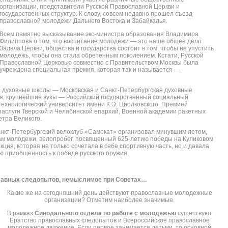
организации, представители Русской Православной Церкви и
государственных структур. К слову, совсем недавно прошел съезд
православной молодежи Дальнего Востока и Забайкалья.
Всем памятно высказывание экс-министра образования Владимира
Филиппова о том, что воспитание молодежи — это наше общее дело.
Задача Церкви, общества и государства состоит в том, чтобы не упустить
молодежь, чтобы она стала обретенным поколением. Кстати, Русской
Православной Церковью совместно с Правительством Москвы была
учреждена специальная премия, которая так и называется —
ны духовные школы — Московская и Санкт-Петербургская духовные
я; крупнейшие вузы — Российский государственный социальный
технологический университет имени К.Э. Циолковского. Премией
аслуги Тверской и Челябинской епархий, Военной академии ракетных
етра Великого.
анкт-Петербургский велоклуб «Самокат» организовал минувшим летом,
ам молодежи, велопробег, посвященный 625-летию победы на Куликовом
ция, которая не только сочетала в себе спортивную часть, но и давала
ю приобщенность к победе русского оружия.
лавных следопытов, немыслимое при Советах…
Какие же на сегодняшний день действуют православные молодежные
организации? Отметим наиболее значимые.
В рамках
Синодального отдела по работе с молодежью
существуют
Братство православных следопытов и Всероссийское православное
молодежное движение. Если первое занимается детьми, то основной