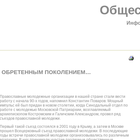
Общес
Инфо
А ОБРЕТЕННЫМ ПОКОЛЕНИЕМ…
Православные молодежные организации в нашей стране стали вести
работу с начала 90-х годов, напомнил Константин Поваров. Мощный
импульс ей был придан в новом столетии, когда Синодальный отдел по
работе с молодежью Московской Патриархии, возглавляемый
архиепископом Костромским и Галичским Александром, провел ряд
съездов православной молодежи.
Первый такой съезд состоялся в 2001 году в Крыму, а затем в Москве
прошел Всецерковный съезд православной молодежи. В последующие
годы встречи православной молодежи организовывались по различным
епархиям. В них принимали участие различные общественные