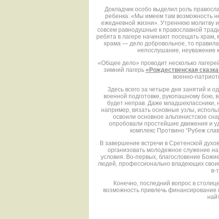
Докладчик особо выделил роль правосл
ребенка: «Мы имеем там возможность не 
ежедневной жизни». Утреннюю молитву и 
совсем равнодушные к православной традиц
ребята в лагере начинают посещать храм,
храма — дело добровольное, то правила 
непослушание, неуважение 
«Общее дело» проводит несколько лагер
зимний лагерь
«Рождественская сказка
военно-патриоти
Здесь всего за четыре дня занятий и 
военной подготовке, рукопашному бою, в
будет неправ. Даже младшеклассники, н
например, вязать основные узлы, исполь
освоили основное альпинистское сна
опробовали простейшие движения и уд
комплекс Протвино “Рубеж слав
В завершение встречи в Сретенской духо
организовать молодежное служение на 
условия. Во-первых, благословение Божи
людей, профессионально владеющих своим 
в-
Конечно, последний вопрос в столице
возможность привлечь финансирование 
най