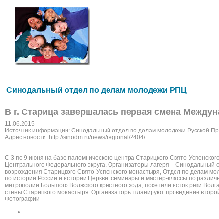
Синодальный отдел по делам молодежи РПЦ
В г. Старица завершалась первая смена Между
11.06.2015
Источник информации:
Синодальный отдел по делам молодежи Русской Пр
Адрес новости:
http://sinodm.ru/news/regional/2404/
С 3 по 9 июня на базе паломнического центра Старицкого Свято-Успенск
Центрального Федерального округа. Организаторы лагеря – Синодальный 
возрождения Старицкого Свято-Успенского монастыря, Отдел по делам мо
по истории России и истории Церкви, семинары и мастер-классы по разли
митрополии Большого Волжского крестного хода, посетили исток реки Волг
стены Старицкого монастыря. Организаторы планируют проведение второй 
Фотографии