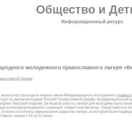
Общество и Дет
Информационный ресурс
народного молодежного православного лагеря «В
авославной Церкви
ого монастыря проходила первая смена Международного молодежного
правосл
отдел по делам молодежи Русской Православной Церкви, Координационный 
лодежи Тверской епархии. За неделю работы лагеря для молодежи была про
чным аспектам молодежного служения, совместная молитва. Представители еп
а. 8 июня состоялось официальное закрытие лагеря, на котором были подве
смены лагеря с 18 по 24 июня.