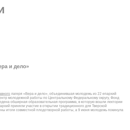
и
ера и дело»
авного
лагеря «Вера и дело», объединившая молодежь из 22 епархий
центр молодежной работы по Центральному Федеральному округу, Фонд
ведена обширная образовательная программа, в которую вошли лектории
архий приняли участие в открытии традиционного для Тверской
дены итоги совместной плодотворной работы, а 9 июня молодежь покинула