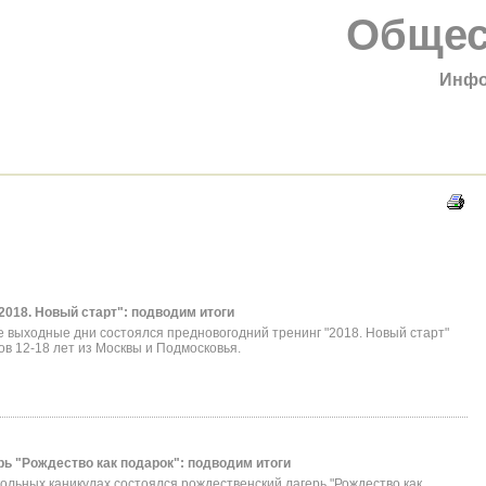
Общес
Инфо
2018. Новый старт": подводим итоги
е выходные дни состоялся предновогодний тренинг "2018. Новый старт"
ов 12-18 лет из Москвы и Подмосковья.
рь "Рождество как подарок": подводим итоги
ольных каникулах состоялся рождественский лагерь "Рождество как