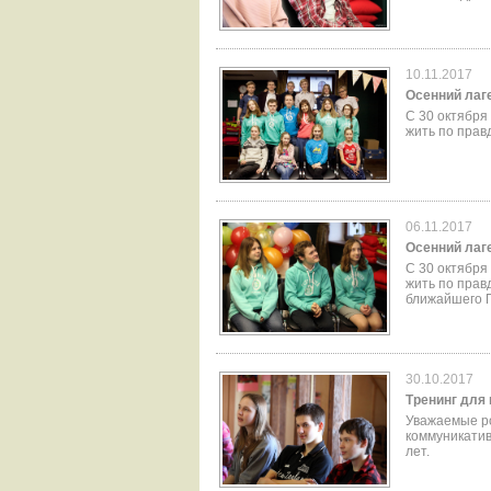
10.11.2017
Осенний лаге
С 30 октября
жить по правд
06.11.2017
Осенний лаге
С 30 октября
жить по прав
ближайшего 
30.10.2017
Тренинг для
Уважаемые ро
коммуникатив
лет.