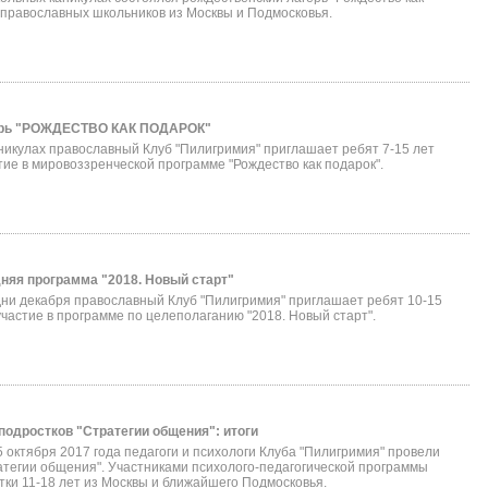
 православных школьников из Москвы и Подмосковья.
ерь "РОЖДЕСТВО КАК ПОДАРОК"
никулах православный Клуб "Пилигримия" приглашает ребят 7-15 лет
тие в мировоззренческой программе "Рождество как подарок".
няя программа "2018. Новый старт"
ни декабря православный Клуб "Пилигримия" приглашает ребят 10-15
участие в программе по целеполаганию "2018. Новый старт".
подростков "Стратегии общения": итоги
15 октября 2017 года педагоги и психологи Клуба "Пилигримия" провели
атегии общения". Участниками психолого-педагогической программы
тки 11-18 лет из Москвы и ближайшего Подмосковья.