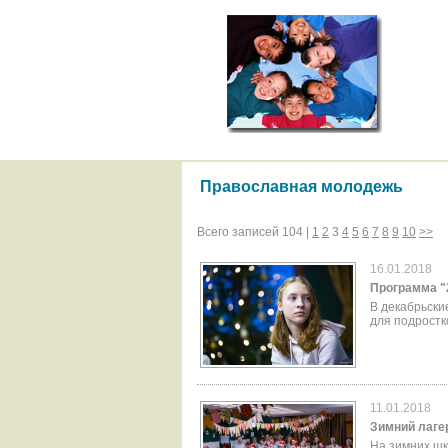
Православная молодежь
Всего записей 104 |
1
2
3
4
5
6
7
8
9
10
>>
16.01.2018
Программа "
В декабрьски
для подростк
11.01.2018
Зимний лаге
На зимних шк