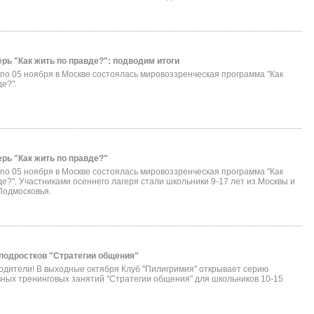
рь "Как жить по правде?": подводим итоги
 по 05 ноября в Москве состоялась мировоззренческая программа "Как
е?".
рь "Как жить по правде?"
 по 05 ноября в Москве состоялась мировоззренческая программа "Как
де?". Участниками осеннего лагеря стали школьники 9-17 лет из Москвы и
Подмосковья.
 подростков "Стратегии общения"
дители! В выходные октября Клуб "Пилигримия" открывает серию
ных тренинговых занятий "Стратегии общения" для школьников 10-15