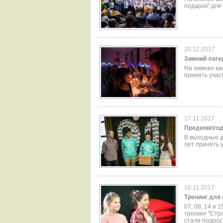
подарок" для
20.12.2017
Зимний лаг
На зимних ка
принять учас
17.11.2017
Предновогод
В выходные д
лет принять 
16.11.2017
Тренинг для 
07, 08, 14 и 
тренинг "Стр
стали подрос