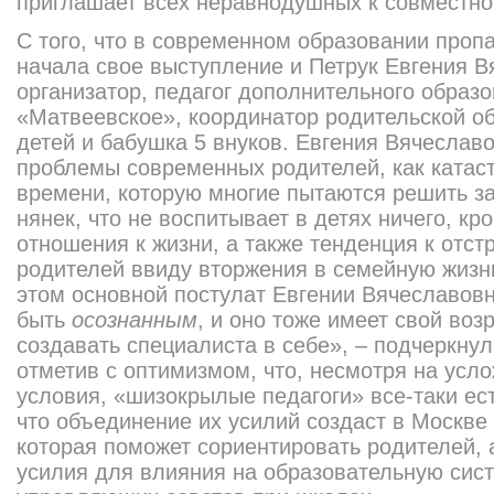
приглашает всех неравнодушных к совместно
С того, что в современном образовании пропа
начала свое выступление и Петрук Евгения В
организатор, педагог дополнительного обра
«Матвеевское», координатор родительской о
детей и бабушка 5 внуков. Евгения Вячеслав
проблемы современных родителей, как катас
времени, которую многие пытаются решить за
нянек, что не воспитывает в детях ничего, кр
отношения к жизни, а также тенденция к отст
родителей ввиду вторжения в семейную жизн
этом основной постулат Евгении Вячеславов
быть
осознанным
, и оно тоже имеет свой воз
создавать специалиста в себе», – подчеркну
отметив с оптимизмом, что, несмотря на ус
условия, «шизокрылые педагоги» все-таки ест
что объединение их усилий создаст в Москве
которая поможет сориентировать родителей, 
усилия для влияния на образовательную сис