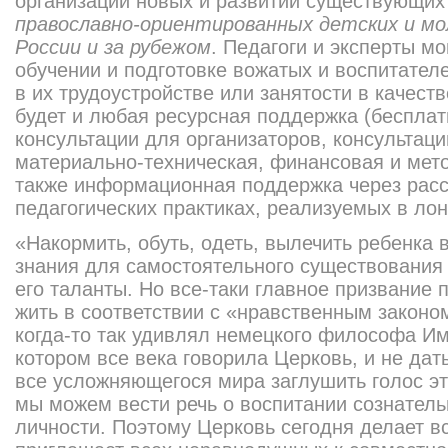
организации новых и развитии существующи
православно-ориентированных детских и мо
России и за рубежом
. Педагоги и эксперты мо
обучении и подготовке вожатых и воспитател
в их трудоустройстве или занятости в качест
будет и любая ресурсная поддержка (беспла
консультации для организаторов, консультаци
материально-техническая, финансовая и мето
также информационная поддержка через расс
педагогических практиках, реализуемых в ло
«Накормить, обуть, одеть, вылечить ребенка 
знания для самостоятельного существования 
его таланты. Но все-таки главное призвание 
жить в соответствии с «нравственным законо
когда-то так удивлял немецкого философа И
котором все века говорила Церковь, и не да
все усложняющегося мира заглушить голос это
мы можем вести речь о воспитании сознатель
личности. Поэтому Церковь сегодня делает в