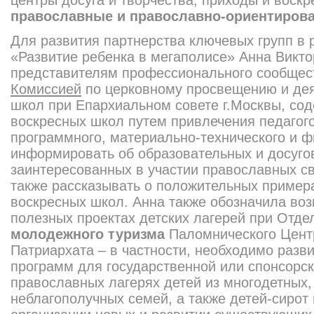
центры досуга и творчества, приходы и воск
православные и православно-ориентирова
Для развития партнерства ключевых групп в
«Развитие ребенка в мегаполисе» Анна Викт
представителям профессионального сообщест
Комиссией
по церковному просвещению и дея
школ при Епархиальном совете г.Москвы, со
воскресных школ путем привлечения педагого
программного, материально-технического и ф
информировать об образовательных и досуго
заинтересованных в участии православных св
также рассказывать о положительных пример
воскресных школ. Анна также обозначила воз
полезных проектах детских лагерей при Отд
молодежного туризма
Паломнического Цент
Патриархата – в частности, необходимо разв
программ для государственной или спонсорск
православных лагерях детей из многодетных
неблагополучных семей, а также детей-сирот 