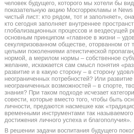
человек будущего, которого мы хотели бы ви
показательную акцию Мосгоррекламы и News 
чистый лист: кто рядом, тот и заполняет», о
кто сегодня заполняет внутреннее пространст
глобализационных процессов и вездесущей р
основным принципом «главное в жизни – удо
секуляризованном обществе, оторванном от 
целыми поколениями атеистической пропаганд
нормой, а мерилом нормы – собственное суб
желание, искажается сам смысл понятия «раз
развитие и в какую сторону – в сторону удов
неограниченных потребностей? Или развитие 
неограниченных возможностей – в спорте, тв
знания? При таком подходе исчезает категори
совести, которые вместо того, чтобы быть ос
личности, предаются насмешке как «традици
временными инструментами так называемого 
достижения личного успеха и благополучия».
В решении задачи воспитания будущего поко