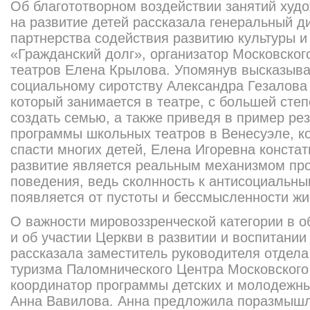
Об благототворном воздействии занятий худ
на развитие детей рассказала генеральный д
партнерства содействия развитию культуры и
«Гражданский долг», организатор Московско
театров Елена Крылова. Упомянув высказыва
социальному сиротству Александра Гезалова 
который занимается в театре, с большей сте
создать семью, а также приведя в пример ре
программы школьных театров в Венесуэле, к
спасти многих детей, Елена Игоревна констат
развитие является реальным механизмом пр
поведения, ведь сколнность к антисоциальн
появляется от пустоты и бессмысленности жи
О важности мировоззренческой категории в 
и об участии Церкви в развитии и воспитании
рассказала заместитель руководителя отдела
туризма Паломнического Центра Московского
координатор программы детских и молодежн
Анна Вавилова. Анна предложила поразмышля