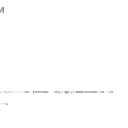
и
о- и видео-репортажи, размещать любую другую информацию, которую
ектах