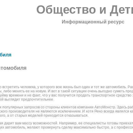
Общество и Дет
Информационный ресурс
обиля
втомобиля
 встретить человека, у которого всю жизнь был один и тот же автомобиль. Ра
, либо менять ее на новую. И вот в такой ситуации очень выгодно суметь про
 уйму времени и не факт, что у вас получится продать транспортное средство
й выглядит предпочтительнее.
ых популярных запросов со стороны клиентов компании АвтоМонстр. Здесь ра
кого производителя не являются исключением. И хотя Рено всегда являлся 
вого, а от старых моделей приходится отказываться.
ая дарит вам массу возможностей. Например, ее специалисты готовы приехать
х автомобиль, желают провернуть сделку максимально быстро, а с професс