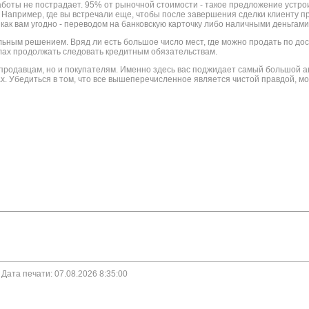
работы не пострадает. 95% от рыночной стоимости - такое предложение устро
 Например, где вы встречали еще, чтобы после завершения сделки клиенту п
как вам угодно - переводом на банковскую карточку либо наличными деньгами
ьным решением. Вряд ли есть большое число мест, где можно продать по дос
илах продолжать следовать кредитным обязательствам.
продавцам, но и покупателям. Именно здесь вас поджидает самый большой ав
ах. Убедиться в том, что все вышеперечисленное является чистой правдой, м
. Дата печати: 07.08.2026 8:35:00