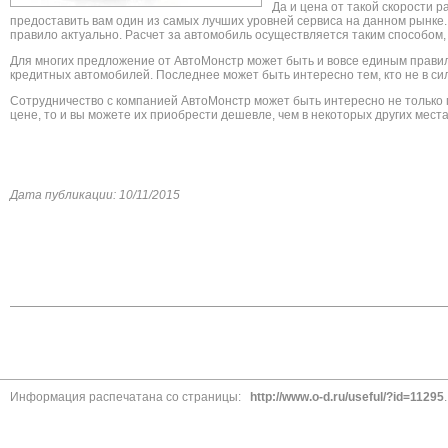
Да и цена от такой скорости 
предоставить вам один из самых лучших уровней сервиса на данном рынке.
правило актуально. Расчет за автомобиль осуществляется таким способом, 
Для многих предложение от АвтоМонстр может быть и вовсе единым правил
кредитных автомобилей. Последнее может быть интересно тем, кто не в с
Сотрудничество с компанией АвтоМонстр может быть интересно не только 
цене, то и вы можете их приобрести дешевле, чем в некоторых других мест
Дата публикации: 10/11/2015
Информация распечатана со страницы:
http://www.o-d.ru/useful/?id=11295