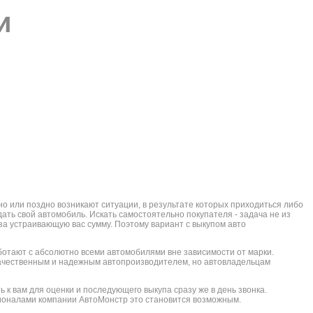
и
но или поздно возникают ситуации, в результате которых приходиться либо
дать свой автомобиль. Искать самостоятельно покупателя - задача не из
 за устраивающую вас сумму. Поэтому вариант с выкупом авто
ботают с абсолютно всеми автомобилями вне зависимости от марки.
качественным и надежным автопроизводителем, но автовладельцам
 к вам для оценки и последующего выкупа сразу же в день звонка.
ионалами компании АвтоМонстр это становится возможным.