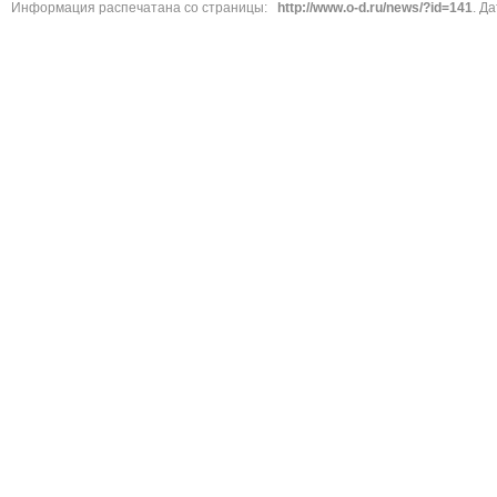
Информация распечатана со страницы:
http://www.o-d.ru/news/?id=141
. Д