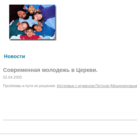
Новости
Современная молодежь в Церкви.
02.04.2005
Проблемы и пути их решения.
Интервью с игуменом Петром (Мещериновым