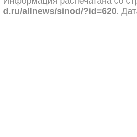
Информация распечатана со с
d.ru/allnews/sinod/?id=620
. Да