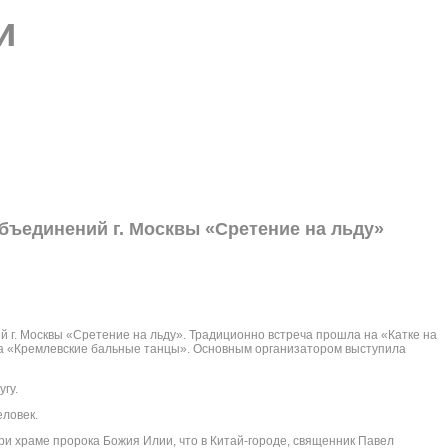
и
бъединений г. Москвы «Сретение на льду»
 г. Москвы «Сретение на льду». Традиционно встреча прошла на «Катке на
та «Кремлевские бальные танцы». Основным организатором выступила
гу.
еловек.
ри храме пророка Божия Илии, что в Китай-городе, священник Павел