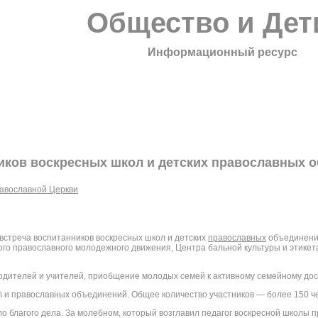
Общество и Дет
Информационный ресурс
иков воскресных школ и детских православных о
авославной Церкви
встреча воспитанников воскресных школ и детских
православных
объединений
ого православного молодежного движения, Центра бальной культуры и этике
дителей и учителей, приобщение молодых семей к активному семейному досу
л и православных объединений. Общее количество участников — более 150 ч
 благого дела. За молебном, который возглавил педагог воскресной школы п