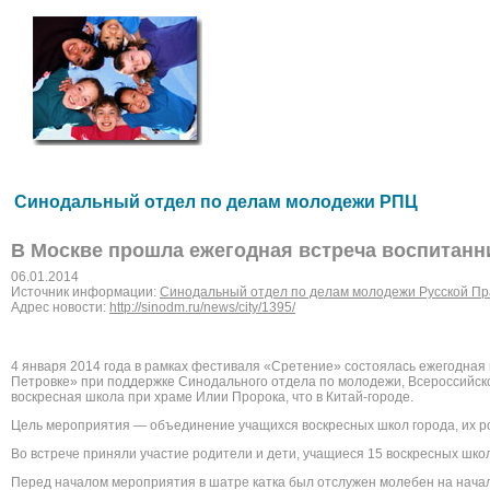
Синодальный отдел по делам молодежи РПЦ
В Москве прошла ежегодная встреча воспитанн
06.01.2014
Источник информации:
Синодальный отдел по делам молодежи Русской Пр
Адрес новости:
http://sinodm.ru/news/city/1395/
4 января 2014 года в рамках фестиваля «Сретение» состоялась ежегодная 
Петровке» при поддержке Синодального отдела по молодежи, Всероссийск
воскресная школа при храме Илии Пророка, что в Китай-городе.
Цель мероприятия — объединение учащихся воскресных школ города, их ро
Во встрече приняли участие родители и дети, учащиеся 15 воскресных шко
Перед началом мероприятия в шатре катка был отслужен молебен на начало