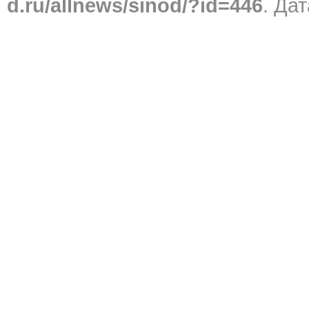
d.ru/allnews/sinod/?id=446
. Дат