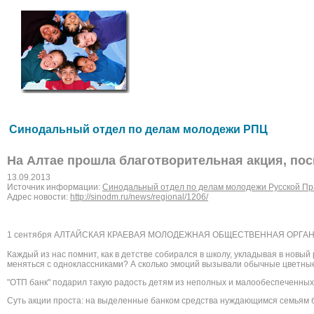
Синодальный отдел по делам молодежи РПЦ
На Алтае прошла благотворительная акция, по
13.09.2013
Источник информации:
Синодальный отдел по делам молодежи Русской Пр
Адрес новости:
http://sinodm.ru/news/regional/1206/
1 сентября АЛТАЙСКАЯ КРАЕВАЯ МОЛОДЕЖНАЯ ОБЩЕСТВЕННАЯ ОРГАНИЗ
Каждый из нас помнит, как в детстве собирался в школу, укладывая в нов
меняться с одноклассникам
и? А сколько эмоций вызывали обычные цветны
"ОТП банк" подарил такую радость детям из неполных и малообеспеченн
ых
Суть акции проста: на выделенные банком средства нуждающимся семьям