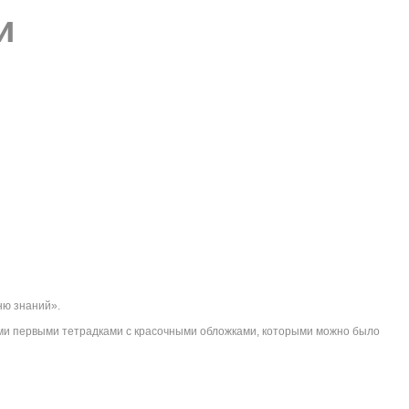
и
ню знаний».
воими первыми тетрадками с красочными обложками, которыми можно было