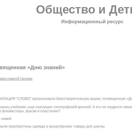
Общество и Дет
Информационный ресурс
священная «Дню знаний»
авославной Церкви
АЦИЯ "СЛОВО" организовала благотворитель
ную акцию, посвященную «Д
ый ранец учебники, еще пахнущие типографской краской. А кто не гордился с
е фломастеры, краски и пластилин?
 семей.
 были приобретены одежда и канцелярские товары для школы.