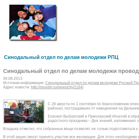
Синодальный отдел по делам молодежи РПЦ
Синодальный отдел по делам молодежи провод
30.08.2013
Источник информации:
Синодальный отдел по делам молодежи Русской Пр
Адрес новости:
http://sinodm.ru/news/city/1164/
С 28 августа по 1 сентября по благословению епи
районах, пострадавших от наводнения на Дальнем
Епископ Выборгский и Приозерский Игнатий в обр
радостного праздника – Дня знаний, напоминают 
Владыка отметил, что собранные вещи позволят не только подготовиться к 
В этой акции смогут принять участие все желающие. Для этого необходимо в