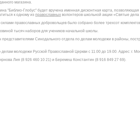
данного магазина.
зина "Библио-Глобус
" будет вручена именная дисконтная карта, позволяющая 2
титься к одному из
православных
волонтеров школьной акции «Святые дела 
 силами православных добровольцев было собрано более трехсот комплект
овиной тысяч наборов для учеников начальной школы.
ы представителям
и Синодального отдела по делам молодежи в районы, пос
лам молодежи Русской Православной Церкви с 11.00 до 19.00. Адрес: г. Москв
нова Лия (8 926 460 10 21) и Беремеш Константин (8 916 849 27 69).