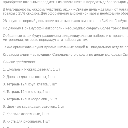
приобрести школьные предметы из списка ниже и передать добровольцам 
В благодарность, каждому участнику акции «Святые дела – детям!» от мага
товары с 25% скидкой. Для оформления дисконтной карты необходимо обра
28 августа в первый день акции за четыре часа в магазине «Библио-Глобус
»
По данным Приамурской митрополии необходимо собрать более трех с пол
Собранные вещи будут разложены в индивидуальные наборы и отправлен
митрополии, которые передадут эти наборы детям.
Также организован пункт приема школьных вещей в Синодальном отделе по де
Кураторы акции – сотрудники Синодального отдела по делам молодежи Смир
Список предметов:
1. Школьный Рюкзак, дев/мал., 1 шт
2. Дневник для нач. школы, 1 шт
3. Тетрадь 12л. круп. клетка, 5 шт
4. Тетрадь 12л. в клетку, 5 шт
5. Тетрадь 12л. в косую лин., 5 шт
6. Цветные карандаши, заточен., 1 уп
7. Краски акварельные, 1 шт
8. Кисть для рисования, 1 шт