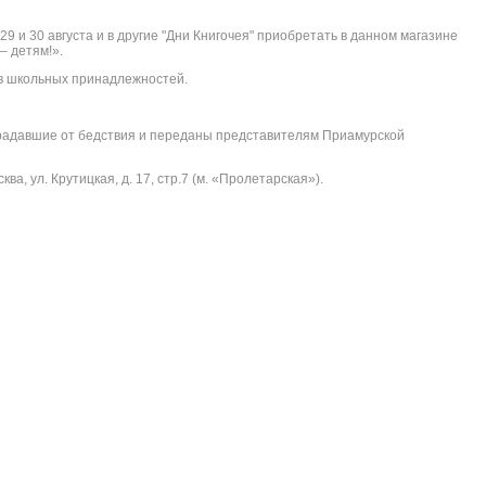
9 и 30 августа и в другие "Дни Книгочея" приобретать в данном магазине
– детям!».
ов школьных принадлежносте
й.
традавшие от бедствия и переданы представителям Приамурской
а, ул. Крутицкая, д. 17, стр.7 (м. «Пролетарская»
).