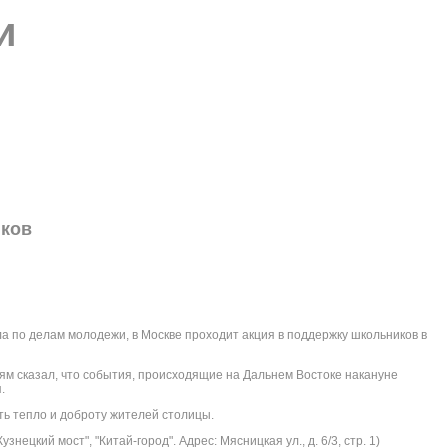
и
иков
ла по делам молодежи, в Москве проходит акция в поддержку школьников в
м сказал, что события, происходящие на Дальнем Востоке накануне
.
ть тепло и доброту жителей столицы.
Кузнецкий мост", "Китай-город". Адрес: Мясницкая ул., д. 6/3, стр. 1)