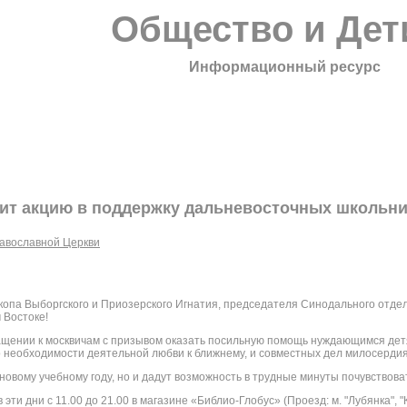
Общество и Дет
Информационный ресурс
ит акцию в поддержку дальневосточных школьн
авославной Церкви
скопа Выборгского и Приозерского Игнатия, председателя Синодального отде
 Востоке!
ащении к москвичам с призывом оказать посильную помощь нуждающимся детя
о необходимости деятельной любви к ближнему, и совместных дел милосердия
новому учебному году, но и дадут возможность в трудные минуты почувствова
 эти дни с 11.00 до 21.00 в магазине «Библио-Глобус
» (Проезд: м. "Лубянка", "