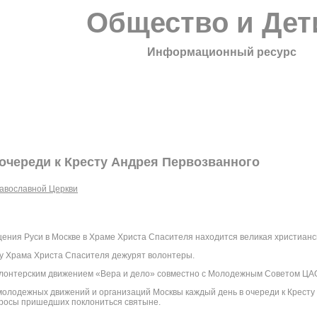
Общество и Дет
Информационный ресурс
очереди к Кресту Андрея Первозванного
авославной Церкви
щения Руси в Москве в Храме Христа Спасителя находится великая христианс
 у Храма Христа Спасителя дежурят волонтеры.
лонтерским движением «Вера и дело» совместно с Молодежным Советом ЦА
олодежных движений и организаций Москвы каждый день в очереди к Кресту
просы пришедших поклониться святыне.