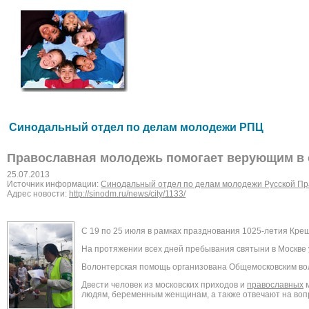
Синодальный отдел по делам молодежи РПЦ
Православная молодежь помогает верующим в 
25.07.2013
Источник информации:
Синодальный отдел по делам молодежи Русской Пр
Адрес новости:
http://sinodm.ru/news/city/1133/
С 19 по 25 июля в рамках празднования 1025-летия Кре
На протяжении всех дней пребывания святыни в Москве
Волонтерская помощь организована Общемосковским во
Двести человек из московских приходов и
православных
м
людям, беременным женщинам, а также отвечают на во