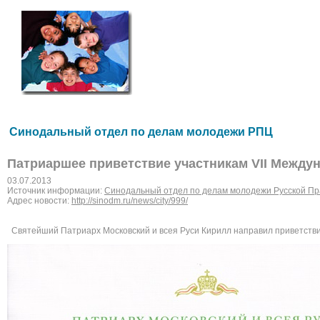
Синодальный отдел по делам молодежи РПЦ
Патриаршее приветствие участникам VII Между
03.07.2013
Источник информации:
Синодальный отдел по делам молодежи Русской Пр
Адрес новости:
http://sinodm.ru/news/city/999/
Святейший Патриарх Московский и всея Руси Кирилл направил приветстви