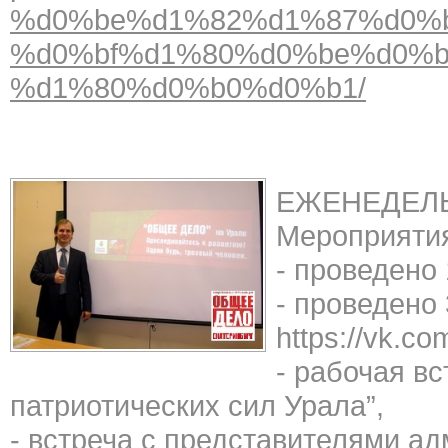
%d0%be%d1%82%d1%87%d0%b
%d0%bf%d1%80%d0%be%d0%
%d1%80%d0%b0%d0%b1/
ЕЖЕНЕДЕЛЬН
Мероприяти
- проведено 
- проведено
https://vk.co
- рабочая в
патриотических сил Урала”,
- встреча с представителями а