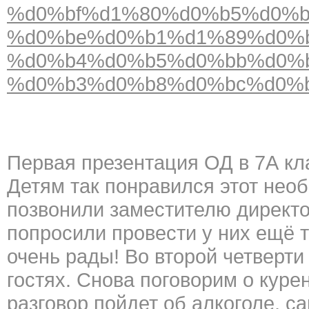
%d0%bf%d1%80%d0%b5%d0%b
%d0%be%d0%b1%d1%89%d0%
%d0%b4%d0%b5%d0%bb%d0%b
%d0%b3%d0%b8%d0%bc%d0%b
Первая презентация ОД в 7А кл
Детям так понравился этот необ
позвонили заместителю директо
попросили провести у них ещё т
очень рады! Во второй четверти
гостях. Снова поговорим о куре
разговор пойдет об алкоголе, 