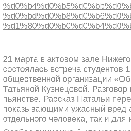
%d0%b4%d0%b5%d0%bb%d0%b
%d0%bd%d0%b8%d0%b6%d0%
%d1%80%d0%b0%d0%b4%d0%
21 марта в актовом зале Нижег
состоялась встреча студентов 1
общественной организации «Об
Татьяной Кузнецовой. Разговор
пьянстве. Рассказ Натальи пер
показывающими ужасный вред а
отдельного человека, так и для